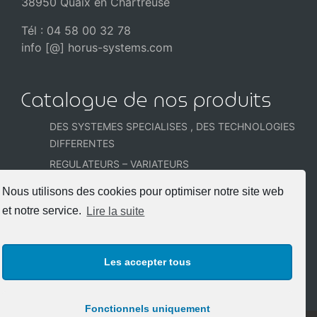
38950 Quaix en Chartreuse
Tél : 04 58 00 32 78
info [@] horus-systems.com
Catalogue de nos produits
DES SYSTEMES SPECIALISES , DES TECHNOLOGIES
DIFFERENTES
REGULATEURS – VARIATEURS
CELLULES et SONDES PHOTOMETRIQUES
Nous utilisons des cookies pour optimiser notre site web
COFFRETS et ARMOIRES PRECABLEES
et notre service.
Lire la suite
DETECTEURS POUR LES ACCES
Portes piétonnes
Les accepter tous
Portes Industrielles
Fonctionnels uniquement